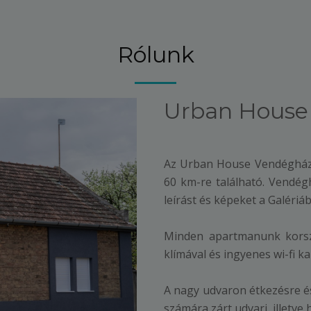
Rólunk
Urban House
Az Urban House Vendégház 
60 km-re található. Vendég
leírást és képeket a Galériá
Minden apartmanunk korszer
klímával és ingyenes wi-fi k
A nagy udvaron étkezésre és
számára zárt udvari, illetve 