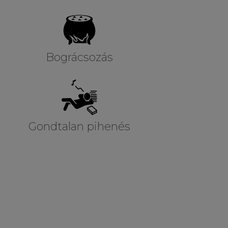
Bográcsozás
Gondtalan pihenés