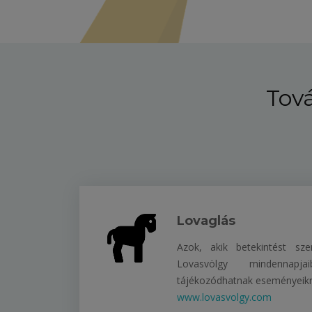
Tová
Lovaglás
Azok, akik betekintést sz
Lovasvölgy mindennapj
tájékozódhatnak eseményeikr
www.lovasvolgy.com