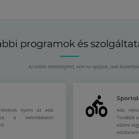
bbi programok és szolgálta
Az alábbi lehetőségeket, nem mi nyújtjuk, csak közvetítjü
Sportol
eretnének nyerni az adai
Ada rekre
aiba a weboldalukon
Továbbá az
ől.
edzeni vág
edzőterem 