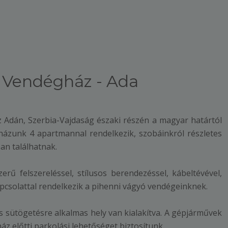
 Vendégház - Ada
Adán, Szerbia-Vajdaság északi részén a magyar határtól
házunk 4 apartmannal rendelkezik, szobáinkról részletes
ban találhatnak.
ű felszereléssel, stílusos berendezéssel, kábeltévével,
apcsolattal rendelkezik a pihenni vágyó vendégeinknek.
 sütögetésre alkalmas hely van kialakítva. A gépjárművek
ház előtti parkolási lehetőséget biztosítunk.