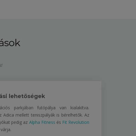
tások
k!
ási lehetőségek
ációs parkjában futópálya van kialakítva.
 Adica mellett teniszpályák is bérelhetők. Az
yókat pedig az
Alpha Fitness
és
Fit Revolution
várja.