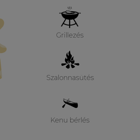
Grillezés
Szalonnasütés
Kenu bérlés