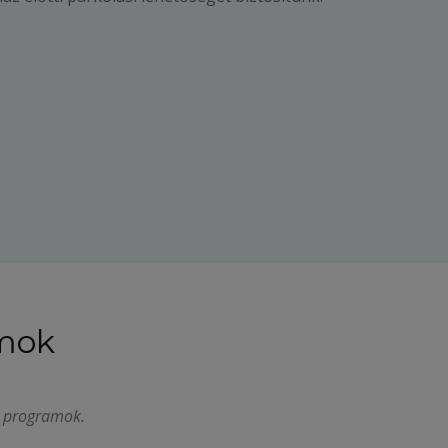
mok
tt programok.