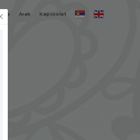
éria
Árak
Kapcsolat